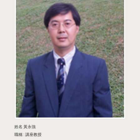
姓名
黃永強
職稱 :
講座教授