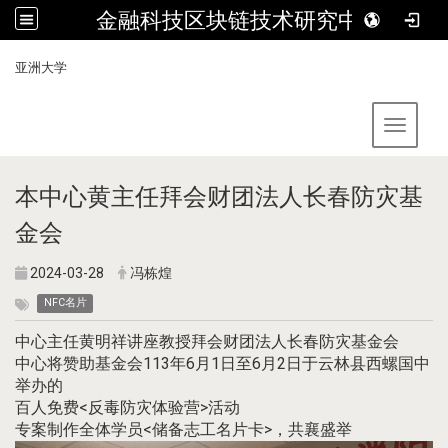
金融科技区块链技术研究中心
:::
亚洲大学
Toggle 
本中心黄主任拜会财团法人长春防灾基
金会
2024-03-28
冯栋煌
NFC名片
中心主任黄明祥讲座教授拜会财团法人长春防灾基金会
中心将赞助基金会113年6月1日至6月2日于云林县西螺国中
举办的
百人免费<反毒防灾体验营>活动
专案制作全体学员<储备志工名片卡>，共襄盛举