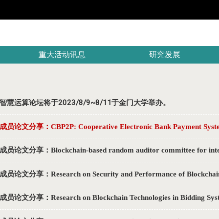
重大活动讯息
研究发展
智慧运算论坛将于2023/8/9~8/11于金门大学举办。
员论文分享：CBP2P: Cooperative Electronic Bank Payment Systems
员论文分享：Blockchain-based random auditor committee for integri
论文分享：Research on Security and Performance of Blockchain wi
员论文分享：Research on Blockchain Technologies in Bidding Sys