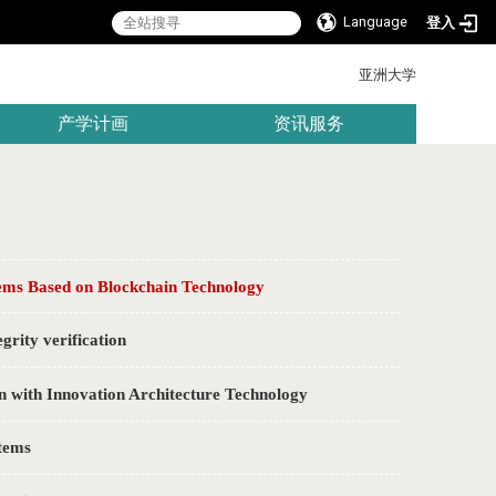
Language
登入
:::
亚洲大学
产学计画
资讯服务
 Based on Blockchain Technology
ty verification
th Innovation Architecture Technology
tems