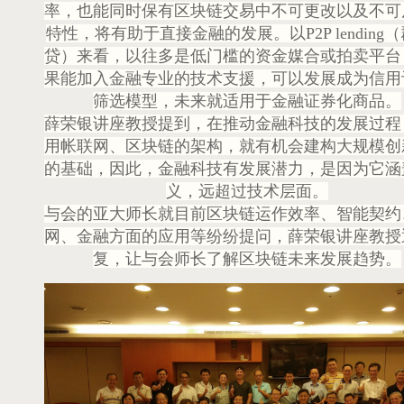
率，也能同时保有区块链交易中不可更改以及不可
特性，将有助于直接金融的发展。以P2P lending
贷）来看，以往多是低门槛的资金媒合或拍卖平台
果能加入金融专业的技术支援，可以发展成为信用
筛选模型，未来就适用于金融证券化商品。
薛荣银讲座教授提到，在推动金融科技的发展过程
用帐联网、区块链的架构，就有机会建构大规模创
的基础，因此，金融科技有发展潜力，是因为它涵
义，远超过技术层面。
与会的亚大师长就目前区块链运作效率、智能契约
网、金融方面的应用等纷纷提问，薛荣银讲座教授
复，让与会师长了解区块链未来发展趋势。