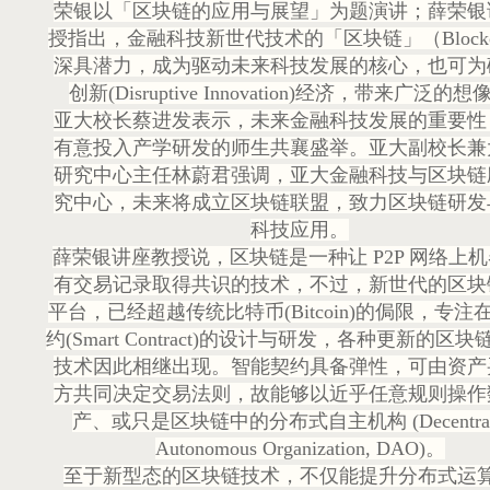
荣银以「区块链的应用与展望」为题演讲；薛荣银
授指出，金融科技新世代技术的「区块链」（Blockch
深具潜力，成为驱动未来科技发展的核心，也可为
创新(Disruptive Innovation)经济，带来广泛的
亚大校长蔡进发表示，未来金融科技发展的重要性
有意投入产学研发的师生共襄盛举。亚大副校长兼
研究中心主任林蔚君强调，亚大金融科技与区块链
究中心，未来将成立区块链联盟，致力区块链研发
科技应用。
薛荣银讲座教授说，区块链是一种让 P2P 网络上
有交易记录取得共识的技术，不过，新世代的区块
平台，已经超越传统比特币(Bitcoin)的侷限，专注
约(Smart Contract)的设计与研发，各种更新的区
技术因此相继出现。智能契约具备弹性，可由资产
方共同决定交易法则，故能够以近乎任意规则操作
产、或只是区块链中的分布式自主机构 (Decentrali
Autonomous Organization, DAO)。
至于新型态的区块链技术，不仅能提升分布式运