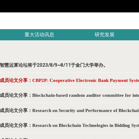
重大活动讯息
研究发展
智慧运算论坛将于2023/8/9~8/11于金门大学举办。
员论文分享：CBP2P: Cooperative Electronic Bank Payment Systems
员论文分享：Blockchain-based random auditor committee for integri
论文分享：Research on Security and Performance of Blockchain wi
员论文分享：Research on Blockchain Technologies in Bidding Sys