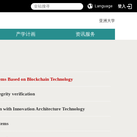
Language
登入
:::
亚洲大学
产学计画
资讯服务
 Based on Blockchain Technology
ty verification
th Innovation Architecture Technology
tems