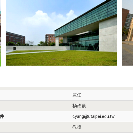
兼任
杨政颖
件
cyang@utaipei.edu.tw
教授